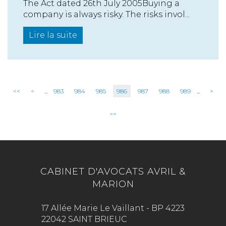
The Act dated 26th July 2005Buying a
company is always risky. The risks invol...
Lire la suite
<<
<
...
983
984
985
986
987
988
989
...
>
>>
CABINET D'AVOCATS AVRIL &
MARION
17 Allée Marie Le Vaillant - BP 4223
22042 SAINT BRIEUC