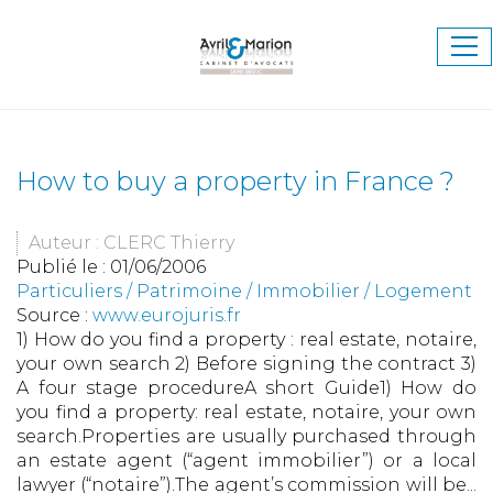
Ouv
le
me
How to buy a property in France ?
Auteur : CLERC Thierry
Publié le :
01/06/2006
Particuliers
/
Patrimoine
/
Immobilier / Logement
Source :
www.eurojuris.fr
1) How do you find a property : real estate, notaire,
your own search 2) Before signing the contract 3)
A four stage procedureA short Guide1) How do
you find a property: real estate, notaire, your own
search.Properties are usually purchased through
an estate agent (“agent immobilier”) or a local
lawyer (“notaire”).The agent’s commission will be...