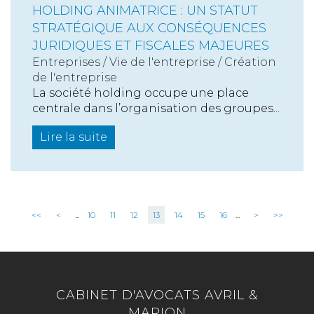
HOLDING ANIMATRICE : UN STATUT
STRATÉGIQUE AUX CONSÉQUENCES
JURIDIQUES ET FISCALES MAJEURES
Entreprises
/
Vie de l'entreprise
/
Création
de l'entreprise
La société holding occupe une place
centrale dans l’organisation des groupes...
Lire la suite
<<
<
...
10
11
12
13
14
15
16
...
>
>>
CABINET D'AVOCATS AVRIL &
MARION