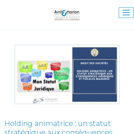
Ouv
le
me
Holding animatrice : un statut
stratégique aux conséquences