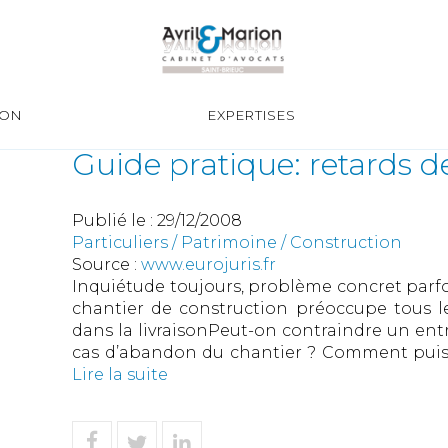
ION
EXPERTISES
Guide pratique: retards d
Publié le :
29/12/2008
Particuliers
/
Patrimoine
/
Construction
Source :
www.eurojuris.fr
Inquiétude toujours, problème concret parfois
chantier de construction préoccupe tous le
dans la livraisonPeut-on contraindre un entr
cas d’abandon du chantier ? Comment puis-j
Lire la suite