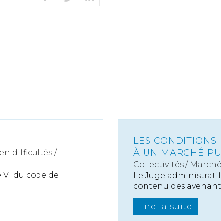
LES CONDITIONS 
À UN MARCHÉ PU
n difficultés /
Collectivités
/
Marché
re VI du code de
Le Juge administrati
contenu des avenants.
Lire la suite