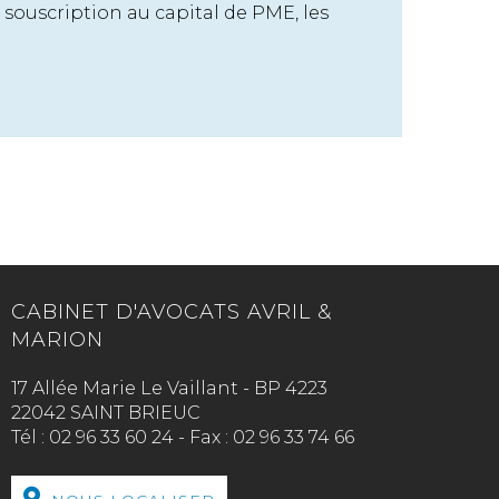
 souscription au capital de PME, les
CABINET D'AVOCATS AVRIL &
MARION
17 Allée Marie Le Vaillant - BP 4223
22042 SAINT BRIEUC
Tél :
02 96 33 60 24
-
Fax :
02 96 33 74 66