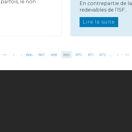
parfois, le non
En contrepartie de la
redevables de l’ISF...
Lire la suite
<<
<
...
866
867
868
869
870
871
872
...
>
>>