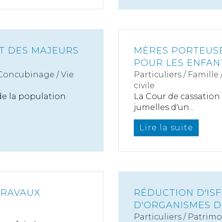
ET DES MAJEURS
MÈRES PORTEUSES
POUR LES ENFAN
 Concubinage / Vie
Particuliers
/
Famille
civile
de la population
La Cour de cassation a 
jumelles d'un...
Lire la suite
TRAVAUX
RÉDUCTION D'ISF
D'ORGANISMES D
Particuliers
/
Patrimo