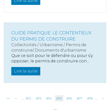
Lire la suite
GUIDE PRATIQUE: LE CONTENTIEUX
DU PERMIS DE CONSTRUIRE
Collectivités
/
Urbanisme
/
Permis de
construire/ Documents d'urbanisme
Que ce soit pour le défendre ou pour s’y
opposer, le permis de construire con...
Lire la suite
<<
<
...
872
873
874
875
876
877
878
...
>
>>