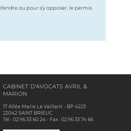
éfendre ou pour s’y opposer, le permis
CABINET D'AVOCATS AVRIL &
MARION
17 Allée Marie Le Vaillant - BP 4223
22042 SAINT BRIEUC
Tél :
02 96 33 60 24
-
Fax :
02 96 33 74 66