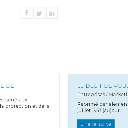
PE DE
LE DÉLIT DE PU
Entreprises
/
Marketi
es généraux
Réprimé pénalement p
la protection et de la
juillet 1963 (aujour...
Lire la suite