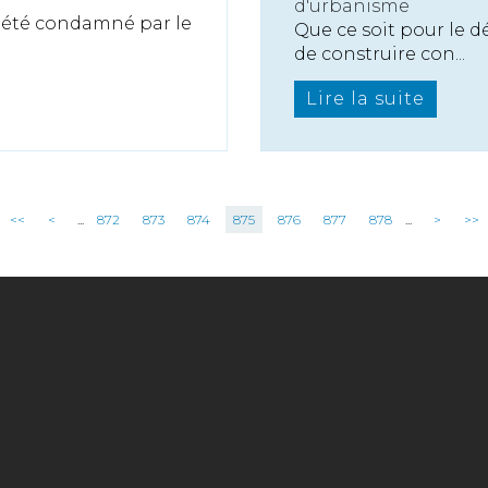
d'urbanisme
a été condamné par le
Que ce soit pour le d
de construire con...
Lire la suite
<<
<
...
872
873
874
875
876
877
878
...
>
>>