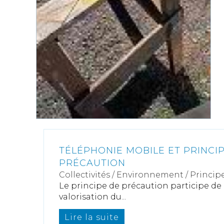
TÉLÉPHONIE MOBILE ET PRINCI
PRÉCAUTION
Collectivités
/
Environnement
/
Princip
Le principe de précaution participe de 
valorisation du...
Lire la suite