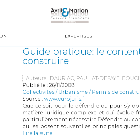
ION
EXPERTISES
Guide pratique: le conte
construire
Auteurs : DAURIAC, PAULIAT-DEFAYE, BOU
Publié le :
26/11/2008
Collectivités
/
Urbanisme
/
Permis de constr
Source :
www.eurojuris.fr
Que ce soit pour le défendre ou pour s’y op
matière juridique complexe et qui évolue fr
particulièrement nécessaire.Défendre ou con
qui se posent souventLes principales questi
Lire la suite