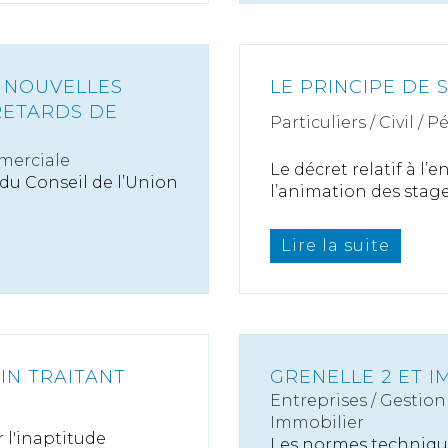
 NOUVELLES
LE PRINCIPE DE 
RETARDS DE
Particuliers
/
Civil / P
merciale
Le décret relatif à l
du Conseil de l’Union
l’animation des stages
Lire la suite
IN TRAITANT
GRENELLE 2 ET I
Entreprises
/
Gestion 
Immobilier
 l'inaptitude
Les normes techniqu