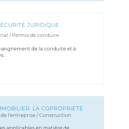
SÉCURITÉ JURIDIQUE
énal
/
Permis de conduire
’enseignement de la conduite et à
...
MMOBILIER: LA COPROPRIÉTÉ
de l'entreprise
/
Construction
es applicables en matière de