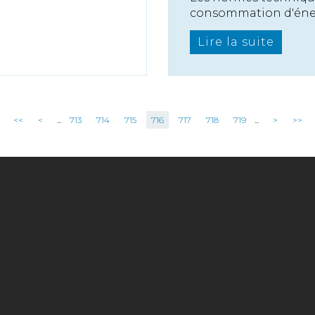
consommation d'énerg
Lire la suite
<<
<
...
713
714
715
716
717
718
719
...
>
>>