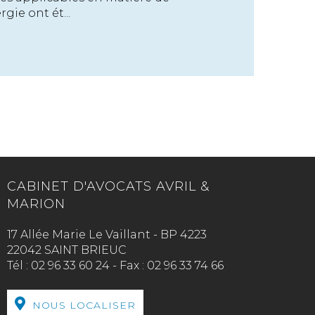
ie ont ét...
CABINET D'AVOCATS AVRIL &
MARION
17 Allée Marie Le Vaillant - BP 4223
22042 SAINT BRIEUC
Tél :
02 96 33 60 24
-
Fax :
02 96 33 74 66
NOUS LOCALISER