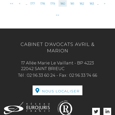
<<
<
...
177
178
179
180
181
182
183
...
>
>>
CABINET D'AVOCATS AVRIL &
MARION
17 Allée Marie Le Vaillant - BP 4223
22042 SAINT BRIEUC
Tél :
02 96 33 60 24
-
Fax :
02 96 33 74 66
NOUS LOCALISER