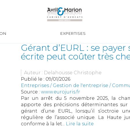
ION
EXPERTISES
Gérant d’EURL : se payer
écrite peut coûter très ch
Auteur : Delahousse Christophe
Publié le :
09/01/2026
Entreprises
/
Gestion de l'entreprise
/
Commun
Source :
www.eurojuris.fr
Par un arrêt du 5 novembre 2025, la cha
apporte des précisions déterminantes sur 
gérant d’une EURL, lorsqu’il s’octroie u
régulière de l’associé unique. La Haute j
conforme à la let...
Lire la suite