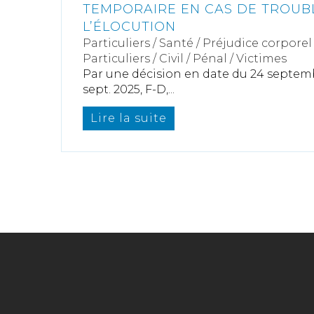
TEMPORAIRE EN CAS DE TROUB
L’ÉLOCUTION
Particuliers
/
Santé
/
Préjudice corporel
Particuliers
/
Civil / Pénal
/
Victimes
Par une décision en date du 24 septembr
sept. 2025, F-D,...
Lire la suite