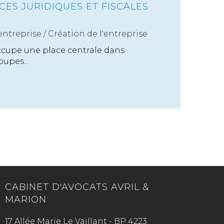
ES JURIDIQUES ET FISCALES
'entreprise
/
Création de l'entreprise
ccupe une place centrale dans
oupes...
CABINET D'AVOCATS AVRIL &
MARION
17 Allée Marie Le Vaillant - BP 4223