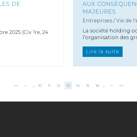
LES DE
AUX CONSÉQUENC
MAJEURES
Entreprises
/
Vie de l
La société holding o
e 2025 (Civ. 1re, 24
l’organisation des gr
Lire la suite
<<
<
...
10
11
12
13
14
15
16
...
>
>>