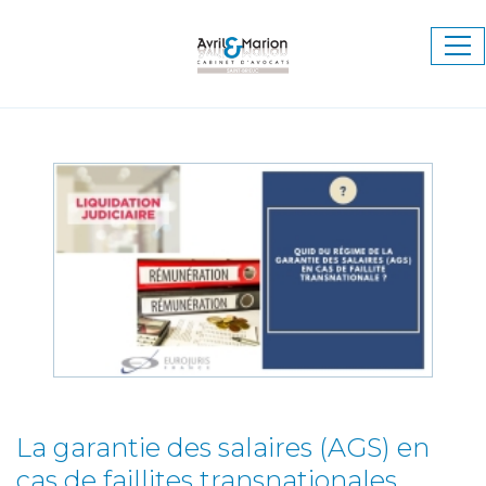
Ouv
le
me
La garantie des salaires (AGS) en
cas de faillites transnationales