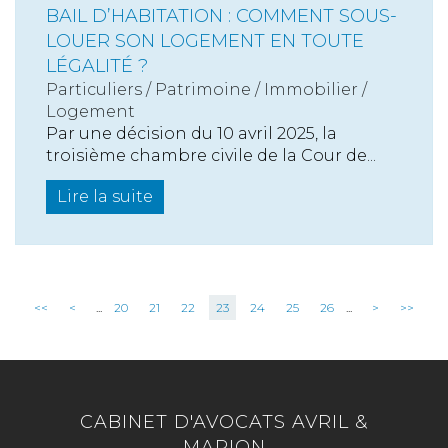
BAIL D’HABITATION : COMMENT SOUS-
LOUER SON LOGEMENT EN TOUTE
LÉGALITÉ ?
Particuliers
/
Patrimoine
/
Immobilier /
Logement
Par une décision du 10 avril 2025, la
troisième chambre civile de la Cour de...
Lire la suite
<<
<
...
20
21
22
23
24
25
26
...
>
>>
CABINET D'AVOCATS AVRIL &
MARION