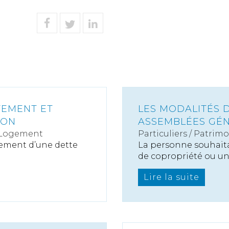
TEMENT ET
LES MODALITÉS 
ION
ASSEMBLÉES GÉN
 Logement
Particuliers
/
Patrimo
cement d’une dette
La personne souhait
de copropriété ou une
Lire la suite