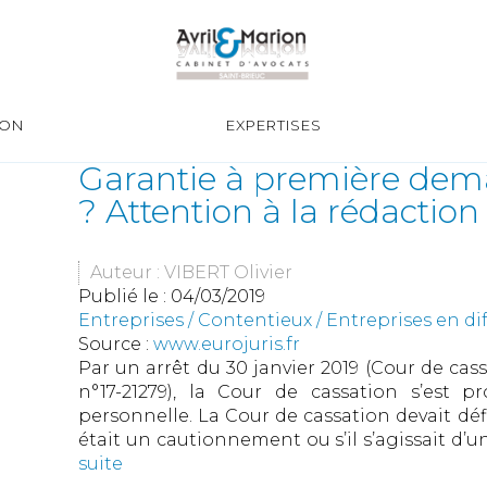
ION
EXPERTISES
Garantie à première de
? Attention à la rédaction
Auteur : VIBERT Olivier
Publié le :
04/03/2019
Entreprises
/
Contentieux
/
Entreprises en dif
Source :
www.eurojuris.fr
Par un arrêt du 30 janvier 2019 (Cour de cas
n°17-21279), la Cour de cassation s’est p
personnelle. La Cour de cassation devait déf
était un cautionnement ou s’il s’agissait d’
suite