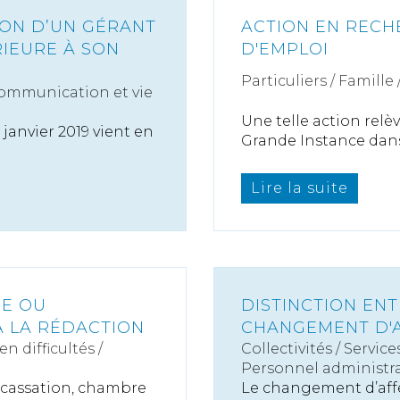
ION D’UN GÉRANT
ACTION EN RECH
RIEURE À SON
D'EMPLOI
Particuliers
/
Famille
ommunication et vie
Une telle action rel
janvier 2019 vient en
Grande Instance dans.
Lire la suite
DE OU
DISTINCTION EN
À LA RÉDACTION
CHANGEMENT D'
n difficultés /
Collectivités
/
Service
Personnel administra
e cassation, chambre
Le changement d’affe