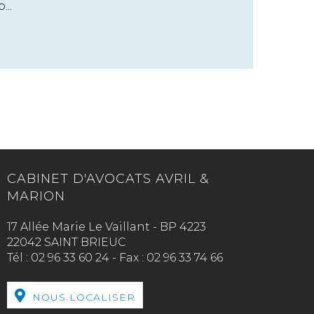
...
CABINET D'AVOCATS AVRIL &
MARION
17 Allée Marie Le Vaillant - BP 4223
22042 SAINT BRIEUC
Tél :
02 96 33 60 24
-
Fax :
02 96 33 74 66
NOUS LOCALISER