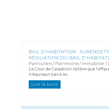
BAIL D’HABITATION : SURENDET
RÉSILIATION DU BAIL D’HABITAT
Particuliers
/
Patrimoine
/
Immobilier /
La Cour de Cassation réitère que l’effa
n’équivaut pas à so...
Lire la suite