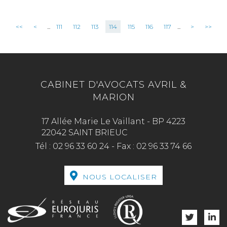
<<
<
...
111
112
113
114
115
116
117
...
>
>>
CABINET D'AVOCATS AVRIL &
MARION
17 Allée Marie Le Vaillant - BP 4223
22042 SAINT BRIEUC
Tél :
02 96 33 60 24
-
Fax :
02 96 33 74 66
NOUS LOCALISER