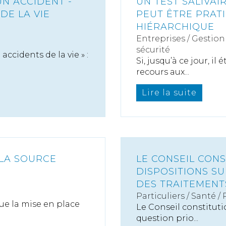
UN ACCIDENT -
UN TEST SALIVA
DE LA VIE
PEUT ÊTRE PRAT
HIÉRARCHIQUE
Entreprises
/
Gestion 
sécurité
accidents de la vie » :
Si, jusqu’à ce jour, i
recours aux...
Lire la suite
 LA SOURCE
LE CONSEIL CONS
DISPOSITIONS SUR
DES TRAITEMENT
Particuliers
/
Santé
/
ue la mise en place
Le Conseil constitutio
question prio...