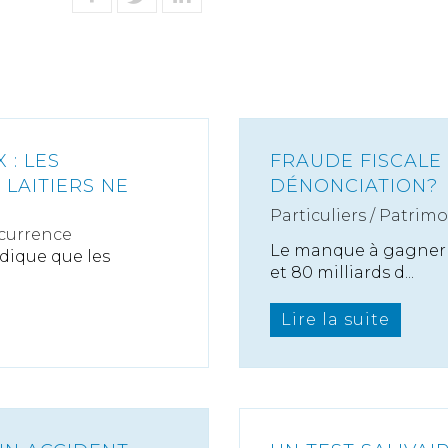
: LES
FRAUDE FISCALE :
LAITIERS NE
DÉNONCIATION?
Particuliers
/
Patrimo
currence
Le manque à gagner de
ndique que les
et 80 milliards d...
Lire la suite