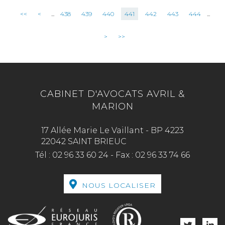
<<
<
...
438
439
440
441
442
443
444
...
>
>>
CABINET D'AVOCATS AVRIL &
MARION
17 Allée Marie Le Vaillant - BP 4223
22042 SAINT BRIEUC
Tél :
02 96 33 60 24
-
Fax :
02 96 33 74 66
NOUS LOCALISER