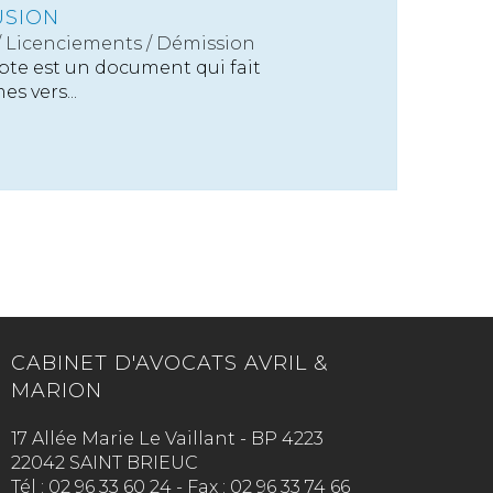
USION
/
Licenciements / Démission
pte est un document qui fait
s vers...
CABINET D'AVOCATS AVRIL &
MARION
17 Allée Marie Le Vaillant - BP 4223
22042 SAINT BRIEUC
Tél :
02 96 33 60 24
-
Fax :
02 96 33 74 66