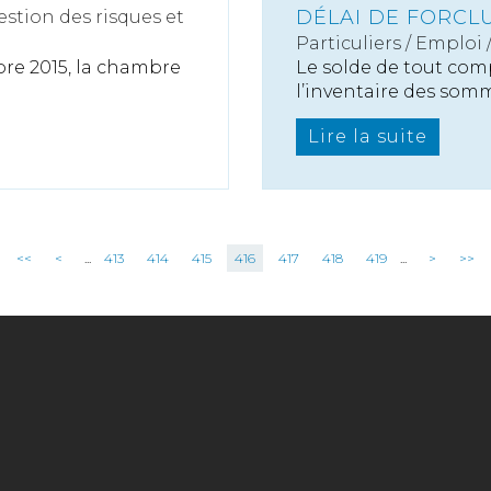
DÉLAI DE FORCL
estion des risques et
Particuliers
/
Emploi
bre 2015, la chambre
Le solde de tout com
l’inventaire des somme
Lire la suite
<<
<
...
413
414
415
416
417
418
419
...
>
>>