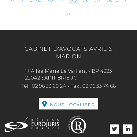
<<
<
...
712
713
714
715
716
717
718
...
>
>>
CABINET D'AVOCATS AVRIL &
MARION
17 Allée Marie Le Vaillant - BP 4223
22042 SAINT BRIEUC
Tél :
02 96 33 60 24
-
Fax :
02 96 33 74 66
NOUS LOCALISER