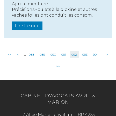
Agroalimentaire
PrécisionsPoulets à la dioxine et autres
vaches folles ont conduit les consom...
Lire la suite
<<
<
...
988
989
990
991
992
993
994
>
>>
CABINET D'AVOCATS AVRIL &
MARION
17 Allée Marie Le Vaillant - BP 4223