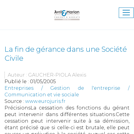
Ouv
le
me
La fin de gérance dans une Société
Civile
Auteur : GAUCHER-PIOLA Alexis
Publié le :
01/05/2005
Entreprises
/
Gestion de l'entreprise
/
Communication et vie sociale
Source :
www.eurojuris.fr
PrécisionsLa cessation des fonctions du gérant
peut intervenir dans différentes situations.Cette
cessation peut intervenir suite à sa démission,
étant précisé que si celle-ci est brutale, elle peut