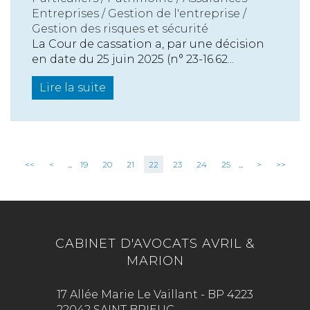
Entreprises
/
Gestion de l'entreprise
/
Gestion des risques et sécurité
La Cour de cassation a, par une décision
en date du 25 juin 2025 (n° 23-16.62...
Lire la suite
<<
<
...
19
20
21
22
23
24
25
...
>
>>
CABINET D'AVOCATS AVRIL &
MARION
17 Allée Marie Le Vaillant - BP 4223
22042 SAINT BRIEUC