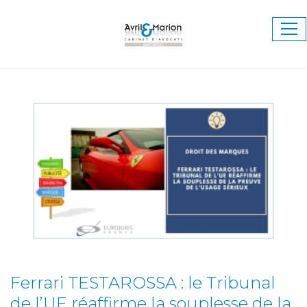
Ouv
le
me
Ferrari TESTAROSSA : le Tribunal
de l’UE réaffirme la souplesse de la