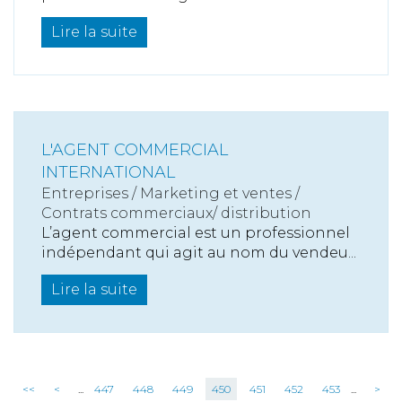
Lire la suite
L'AGENT COMMERCIAL
INTERNATIONAL
Entreprises
/
Marketing et ventes
/
Contrats commerciaux/ distribution
L’agent commercial est un professionnel
indépendant qui agit au nom du vendeu...
Lire la suite
<<
<
...
447
448
449
450
451
452
453
...
>