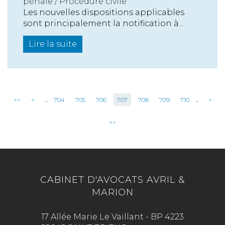
pénale / Procédure civile
Les nouvelles dispositions applicables
sont principalement la notification à...
Lire la suite
<<
<
...
704
705
706
707
708
709
710
...
>
>>
CABINET D'AVOCATS AVRIL &
MARION
17 Allée Marie Le Vaillant - BP 4223