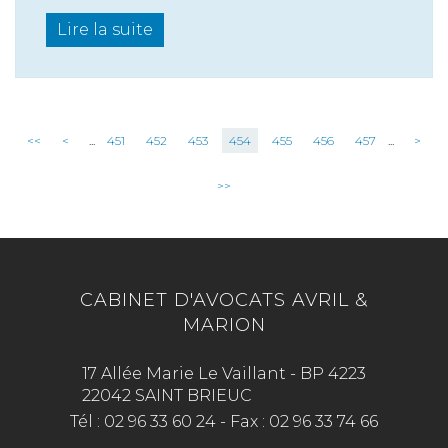
Lire la suite
<<
<
...
451
452
453
454
455
456
457
...
>
>>
CABINET D'AVOCATS AVRIL &
MARION
17 Allée Marie Le Vaillant - BP 4223
22042 SAINT BRIEUC
Tél :
02 96 33 60 24
-
Fax :
02 96 33 74 66