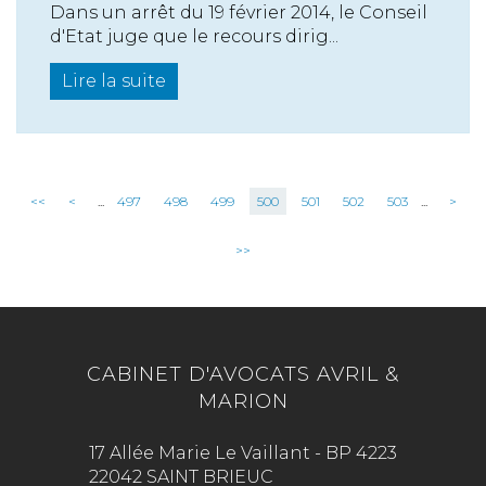
Dans un arrêt du 19 février 2014, le Conseil
d'Etat juge que le recours dirig...
Lire la suite
<<
<
...
497
498
499
500
501
502
503
...
>
>>
CABINET D'AVOCATS AVRIL &
MARION
17 Allée Marie Le Vaillant - BP 4223
22042 SAINT BRIEUC