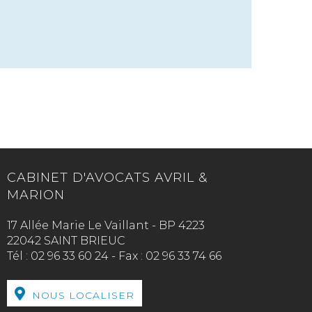
CABINET D'AVOCATS AVRIL &
MARION
17 Allée Marie Le Vaillant - BP 4223
22042 SAINT BRIEUC
Tél :
02 96 33 60 24
-
Fax :
02 96 33 74 66
NOUS LOCALISER