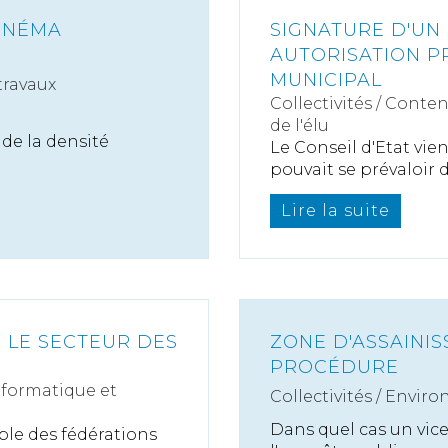
CINÉMA
SIGNATURE D'UN
AUTORISATION P
MUNICIPAL
travaux
Collectivités
/
Conten
de l'élu
 de la densité
Le Conseil d'Etat vi
pouvait se prévaloir de
Lire la suite
 LE SECTEUR DES
ZONE D'ASSAINIS
PROCÉDURE
nformatique et
Collectivités
/
Enviro
Dans quel cas un vic
ble des fédérations