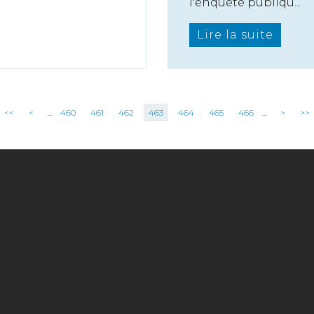
l'enquête publiqu...
Lire la suite
<<
<
...
460
461
462
463
464
465
466
...
>
>>