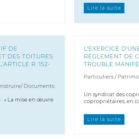
Lire la suite
IF DE
L'EXERCICE D'UN
ET DES TOITURES
RÈGLEMENT DE C
ARTICLE R. 152-
TROUBLE MANIFE
Particuliers
/
Patrimo
onstruire/ Documents
Un syndicat des copr
e : « La mise en œuvre
copropriétaires, en c
Lire la suite