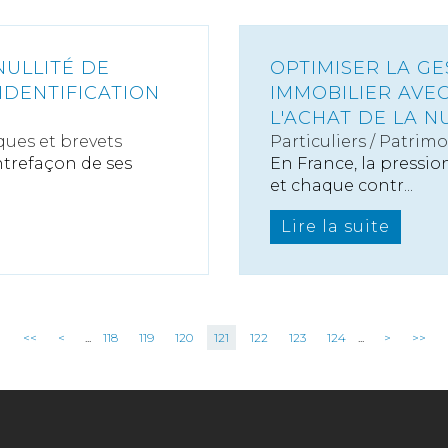
NULLITÉ DE
OPTIMISER LA G
IDENTIFICATION
IMMOBILIER AVE
L'ACHAT DE LA N
ues et brevets
Particuliers
/
Patrimo
ntrefaçon de ses
En France, la pressio
et chaque contr...
Lire la suite
<<
<
...
118
119
120
121
122
123
124
...
>
>>