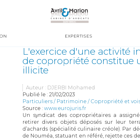
ION
EXPERTISES
L'exercice d'une activité 
de copropriété constitue
illicite
Auteur : DJERBI Mohamed
Publié le :
21/02/2023
Particuliers
/
Patrimoine
/
Copropriété et voi
Source :
www.eurojuris.fr
Un syndicat des copropriétaires a assign
retirer divers objets déposés sur leur terr
d’achards (spécialité culinaire créole). Par dé
de Nouméa, statuant en référé, rejette ces de