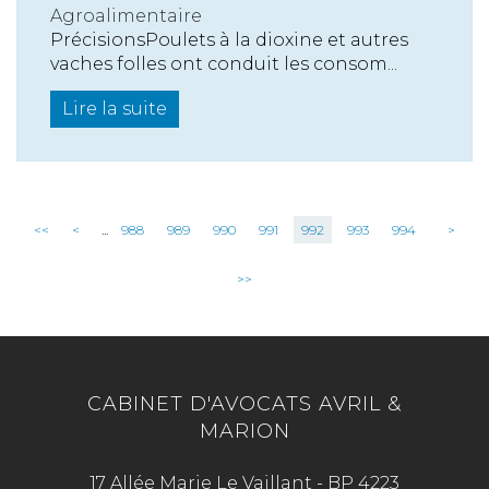
Agroalimentaire
PrécisionsPoulets à la dioxine et autres
vaches folles ont conduit les consom...
Lire la suite
<<
<
...
988
989
990
991
992
993
994
>
>>
CABINET D'AVOCATS AVRIL &
MARION
17 Allée Marie Le Vaillant - BP 4223