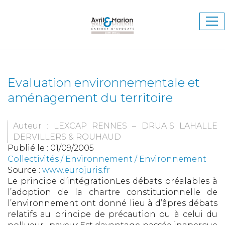
Ouv
le
me
Evaluation environnementale et
aménagement du territoire
Auteur : LEXCAP RENNES – DRUAIS LAHALLE
DERVILLERS & ROUHAUD
Publié le :
01/09/2005
Collectivités
/
Environnement
/
Environnement
Source :
www.eurojuris.fr
Le principe d'intégrationLes débats préalables à
l’adoption de la chartre constitutionnelle de
l’environnement ont donné lieu à d’âpres débats
relatifs au principe de précaution ou à celui du