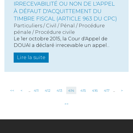
IRRECEVABILITÉ OU NON DE L'APPEL
À DÉFAUT D'ACQUITTEMENT DU
TIMBRE FISCAL (ARTICLE 963 DU CPC)
Particuliers
/
Civil / Pénal
/
Procédure
pénale / Procédure civile
Le 1er octobre 2015, la Cour d'Appel de
DOUAI a déclaré irrecevable un appel...
Lire la suite
<<
<
...
411
412
413
414
415
416
417
...
>
>>