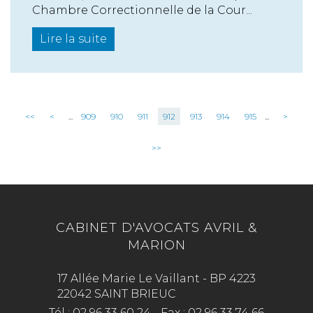
Chambre Correctionnelle de la Cour...
Lire la suite
<<
<
...
909
910
911
912
913
914
915
...
>
>>
CABINET D'AVOCATS AVRIL &
MARION
17 Allée Marie Le Vaillant - BP 4223
22042 SAINT BRIEUC
Tél :
02 96 33 60 24
-
Fax :
02 96 33 74 66