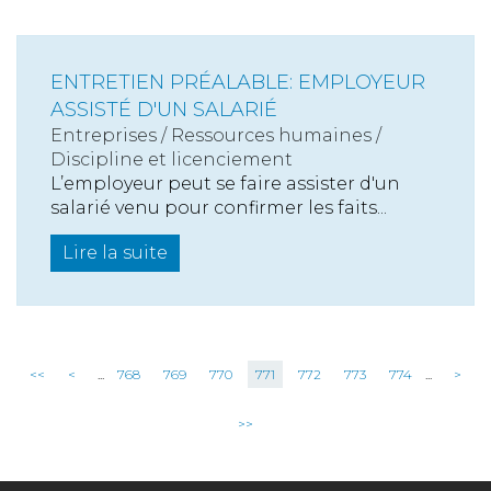
ENTRETIEN PRÉALABLE: EMPLOYEUR
ASSISTÉ D'UN SALARIÉ
Entreprises
/
Ressources humaines
/
Discipline et licenciement
L’employeur peut se faire assister d'un
salarié venu pour confirmer les faits...
Lire la suite
<<
<
...
768
769
770
771
772
773
774
...
>
>>