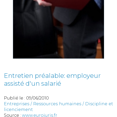
Entretien préalable: employeur
assisté d'un salarié
Publié le :
09/06/2010
Entreprises
/
Ressources humaines
/
Discipline et
licenciement
Source :
www.eurojuris.fr