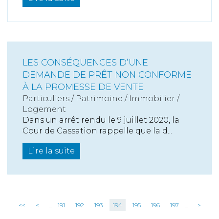
LES CONSÉQUENCES D’UNE
DEMANDE DE PRÊT NON CONFORME
À LA PROMESSE DE VENTE
Particuliers
/
Patrimoine
/
Immobilier /
Logement
Dans un arrêt rendu le 9 juillet 2020, la
Cour de Cassation rappelle que la d...
Lire la suite
<<
<
...
191
192
193
194
195
196
197
...
>