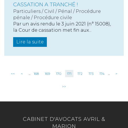
CASSATION A TRANCHÉ !
Particuliers
/
Civil / Pénal
/
Procédure
pénale / Procédure civile
Par un avis rendu le 3 juin 2021 (n° 15008),
la Cour de cassation met fin aux...
Lire la suite
<<
<
...
168
169
170
171
172
173
174
...
>
>>
CABINET D'AVOCATS AVRIL &
MARION