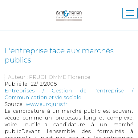
Ouv
le
me
L'entreprise face aux marchés
publics
Auteur : PRUDHOMME Florence
Publié le :
22/12/2008
Entreprises
/
Gestion de l'entreprise
/
Communication et vie sociale
Source :
www.eurojuris.fr
La candidature à un marché public est souvent
vécue comme un processus long et complexe,
voire inutile.La candidature à un marché
publicDevant l’ensemble des formalités à