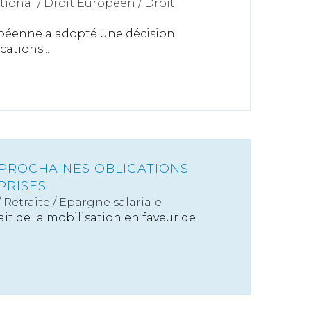
tional
/
Droit Européen / Droit
éenne a adopté une décision
cations...
 PROCHAINES OBLIGATIONS
PRISES
/
Retraite / Epargne salariale
it de la mobilisation en faveur de