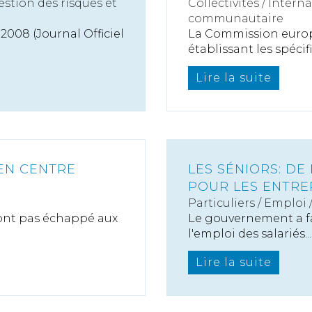
estion des risques et
Collectivités
/
Interna
communautaire
2008 (Journal Officiel
La Commission europ
établissant les spécifi
Lire la suite
EN CENTRE
LES SÉNIORS: DE
POUR LES ENTRE
Particuliers
/
Emploi
ont pas échappé aux
Le gouvernement a fa
l'emploi des salariés...
Lire la suite