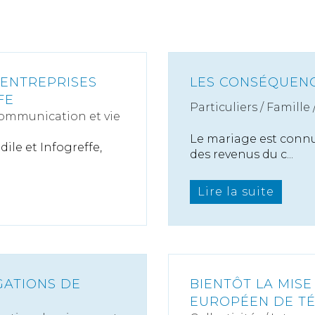
 ENTREPRISES
LES CONSÉQUENC
FE
Particuliers
/
Famille
ommunication et vie
Le mariage est connu 
ile et Infogreffe,
des revenus du c...
Lire la suite
IGATIONS DE
BIENTÔT LA MISE
EUROPÉEN DE T