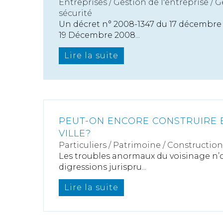
Entreprises
/
Gestion de l'entreprise
/
G
sécurité
Un décret n° 2008-1347 du 17 décembre 
19 Décembre 2008...
Lire la suite
PEUT-ON ENCORE CONSTRUIRE 
VILLE?
Particuliers
/
Patrimoine
/
Construction
Les troubles anormaux du voisinage n’
digressions jurispru...
Lire la suite