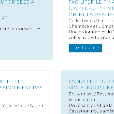
AUTORISÉES À
FACILITER LE F
D'AMÉNAGEMENT
OBJET LA RÉALI
tion
Collectivités
/
Finance
Chambre des Compt
cret autorisant les
Une ordonnance du 1
collectivités territorial
Lire la suite
LIER : EN
LA NULLITÉ DU 
SSION N’EST PAS
VIOLATION D’UN
Entreprises
/
Ressour
licenciement
Un récent arrêt de la
 règle est que l'agent
Cassation nous amène 