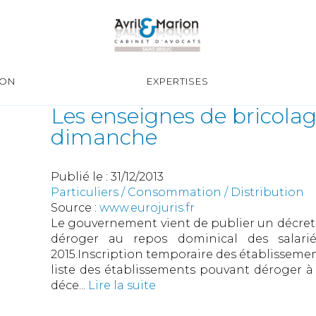
ION
EXPERTISES
Les enseignes de bricolage
dimanche
Publié le :
31/12/2013
Particuliers
/
Consommation
/
Distribution
Source :
www.eurojuris.fr
Le gouvernement vient de publier un décret 
déroger au repos dominical des salariés
2015.Inscription temporaire des établissemen
liste des établissements pouvant déroger à
déce...
Lire la suite