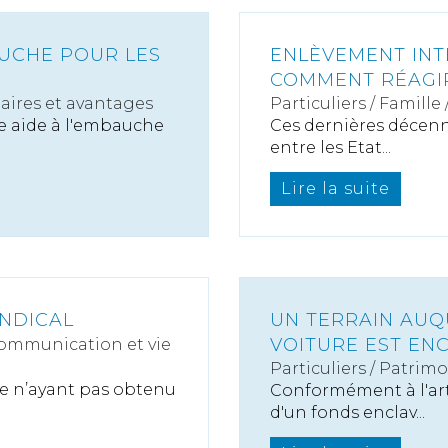
AUCHE POUR LES
ENLÈVEMENT INT
COMMENT RÉAGIR
laires et avantages
Particuliers
/
Famille
ne aide à l'embauche
Ces dernières décenni
entre les Etat...
Lire la suite
YNDICAL
UN TERRAIN AUQ
VOITURE EST EN
ommunication et vie
Particuliers
/
Patrimo
ne n’ayant pas obtenu
Conformément à l'arti
d'un fonds enclav...