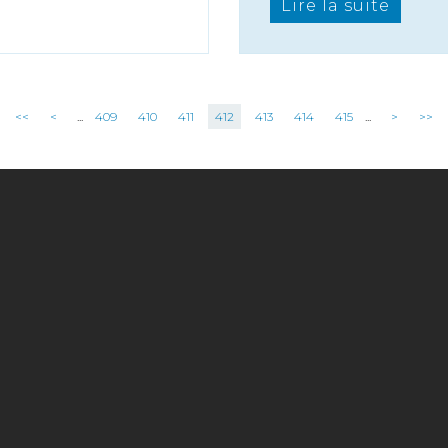
Lire la suite
<<
<
...
409
410
411
412
413
414
415
...
>
>>