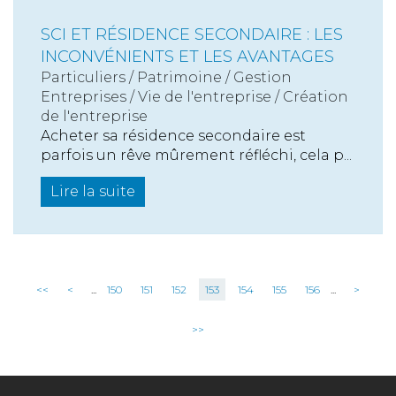
SCI ET RÉSIDENCE SECONDAIRE : LES
INCONVÉNIENTS ET LES AVANTAGES
Particuliers
/
Patrimoine
/
Gestion
Entreprises
/
Vie de l'entreprise
/
Création
de l'entreprise
Acheter sa résidence secondaire est
parfois un rêve mûrement réfléchi, cela p...
Lire la suite
<<
<
...
150
151
152
153
154
155
156
...
>
>>