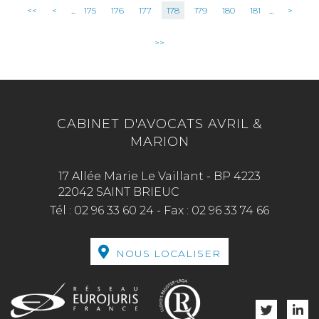
<<
<
...
175
176
177
178
179
180
181
...
>
>>
CABINET D'AVOCATS AVRIL &
MARION
17 Allée Marie Le Vaillant - BP 4223
22042 SAINT BRIEUC
Tél :
02 96 33 60 24
-
Fax :
02 96 33 74 66
NOUS LOCALISER