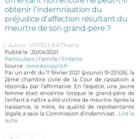
Un enfant non encore né peut-t-il
obtenir l’indemnisation du
préjudice d’affection résultant du
meurtre de son grand-père ?
Auteur : VOITELLIER Thierry
Publié le :
20/04/2021
Particuliers
/
Famille
/
Enfants
Source :
www.eurojuris.fr
Par un arrêt du 11 février 2021 (pourvoi 19-23.525), la
2ème chambre civile de la Cour de cassation a
répondu par l’affirmative. En l’espèce, une jeune
femme était enceinte lorsque le grand-père de
l’enfant à naître a été victime de meurtre. Après la
naissance, la mère, ès qualité de représentante
légale, a saisi la Commission d’Indemnisat...
Lire la
suite