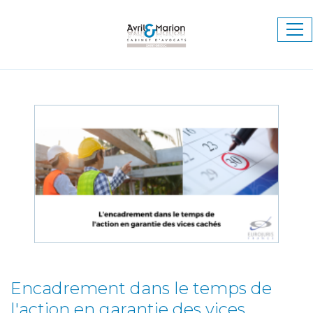
Ouv
le
me
Encadrement dans le temps de
l'action en garantie des vices