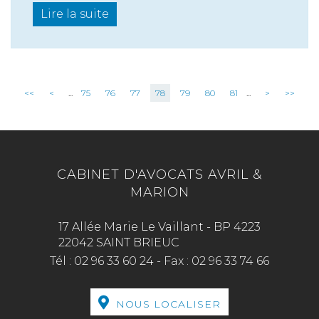
Lire la suite
<<
<
...
75
76
77
78
79
80
81
...
>
>>
CABINET D'AVOCATS AVRIL &
MARION
17 Allée Marie Le Vaillant - BP 4223
22042 SAINT BRIEUC
Tél :
02 96 33 60 24
-
Fax :
02 96 33 74 66
NOUS LOCALISER