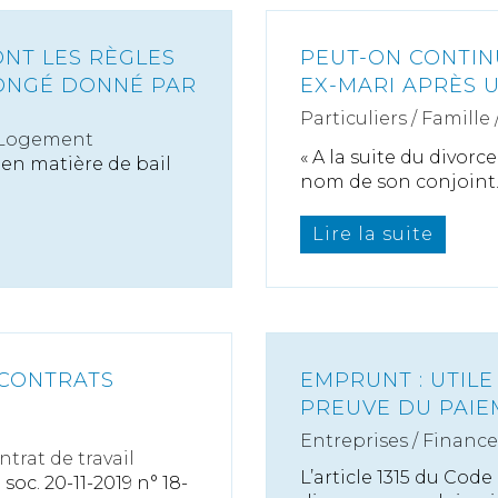
ONT LES RÈGLES
PEUT-ON CONTIN
CONGÉ DONNÉ PAR
EX-MARI APRÈS 
Particuliers
/
Famille
 Logement
« A la suite du divor
 en matière de bail
nom de son conjoint..
Lire la suite
 CONTRATS
EMPRUNT : UTILE
PREUVE DU PAI
Entreprises
/
Finance
ntrat de travail
L’article 1315 du Cod
oc. 20-11-2019 n° 18-