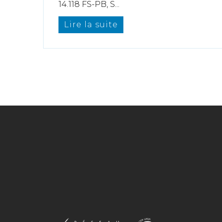
14.118 FS-PB, S...
Lire la suite