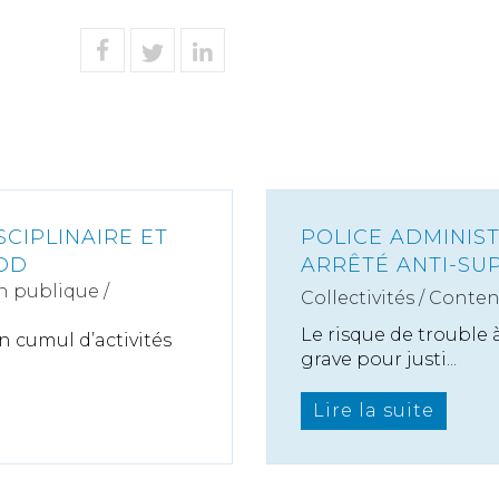
SCIPLINAIRE ET
POLICE ADMINIST
DD
ARRÊTÉ ANTI-SU
n publique /
Collectivités
/
Conten
Le risque de trouble 
n cumul d’activités
grave pour justi...
Lire la suite