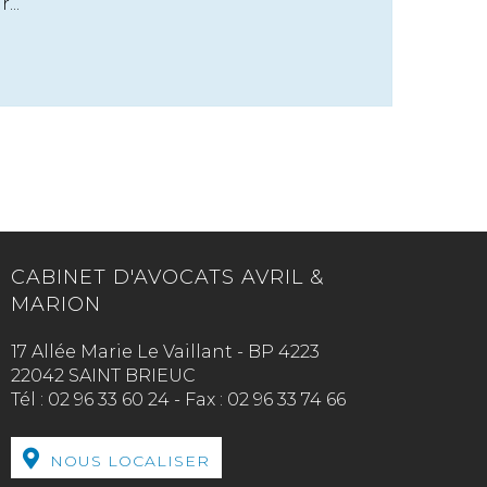
...
CABINET D'AVOCATS AVRIL &
MARION
17 Allée Marie Le Vaillant - BP 4223
22042 SAINT BRIEUC
Tél :
02 96 33 60 24
-
Fax :
02 96 33 74 66
NOUS LOCALISER