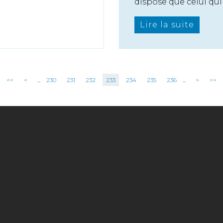
dispose que celui qui r
Lire la suite
<<
<
...
230
231
232
233
234
235
236
...
>
>>