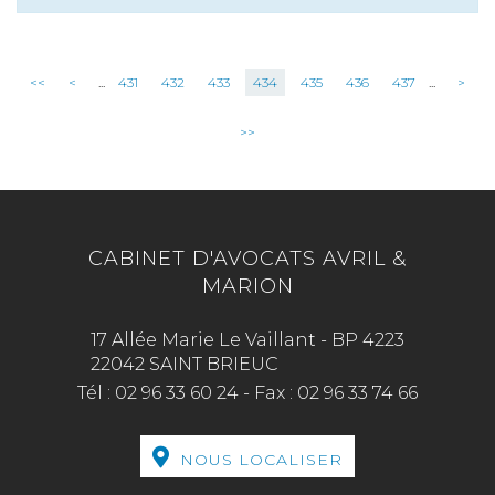
<<
<
...
431
432
433
434
435
436
437
...
>
>>
CABINET D'AVOCATS AVRIL &
MARION
17 Allée Marie Le Vaillant - BP 4223
22042 SAINT BRIEUC
Tél :
02 96 33 60 24
-
Fax :
02 96 33 74 66
NOUS LOCALISER