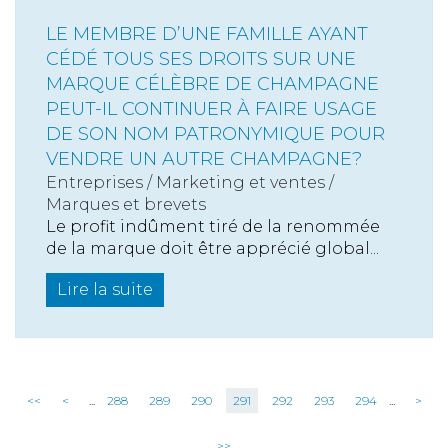
LE MEMBRE D’UNE FAMILLE AYANT
CÉDÉ TOUS SES DROITS SUR UNE
MARQUE CÉLÈBRE DE CHAMPAGNE
PEUT-IL CONTINUER À FAIRE USAGE
DE SON NOM PATRONYMIQUE POUR
VENDRE UN AUTRE CHAMPAGNE?
Entreprises
/
Marketing et ventes
/
Marques et brevets
Le profit indûment tiré de la renommée
de la marque doit être apprécié global...
Lire la suite
<<
<
...
288
289
290
291
292
293
294
...
>
>>