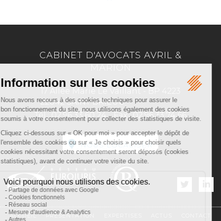
CABINET D'AVOCATS AVRIL &
MARION
17 Allée Marie Le Vaillant - BP 4223
22042 SAINT BRIEUC
Tél :
02 96 33 60 24
-
Fax :
02 96 33 74 66
NOUS LOCALISER
ACCUEIL
PRÉSENTATION
EXPERTISES
ACTUS
CONTACT