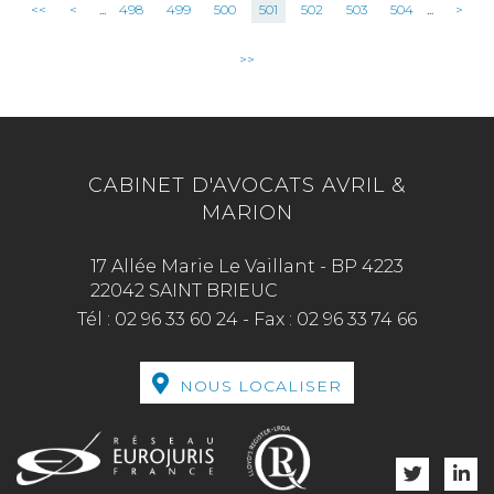
<<
<
...
498
499
500
501
502
503
504
...
>
>>
CABINET D'AVOCATS AVRIL &
MARION
17 Allée Marie Le Vaillant - BP 4223
22042 SAINT BRIEUC
Tél :
02 96 33 60 24
-
Fax :
02 96 33 74 66
NOUS LOCALISER