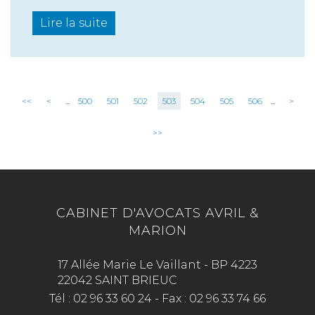
Lire la suite
<<
<
...
500
501
502
503
504
505
506
...
>
>>
CABINET D'AVOCATS AVRIL &
MARION
17 Allée Marie Le Vaillant - BP 4223
22042 SAINT BRIEUC
Tél :
02 96 33 60 24
-
Fax :
02 96 33 74 66