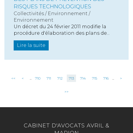
RISQUES TECHNOLOGIQUES
Collectivités
/
Environnement
/
Environnement
Un décret du 24 février 2011 modifie la
procédure d'élaboration des plans de...
Lire la suite
<<
<
...
710
711
712
713
714
715
716
...
>
>>
CABINET D'AVOCATS AVRIL &