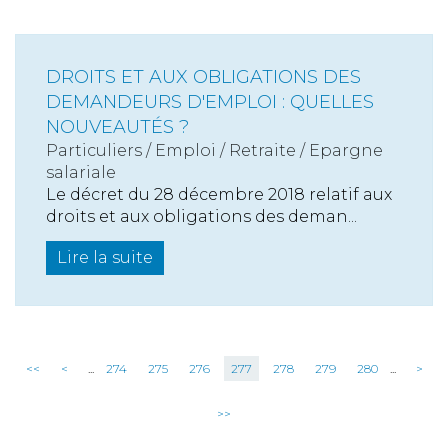
DROITS ET AUX OBLIGATIONS DES
DEMANDEURS D'EMPLOI : QUELLES
NOUVEAUTÉS ?
Particuliers
/
Emploi
/
Retraite / Epargne
salariale
Le décret du 28 décembre 2018 relatif aux
droits et aux obligations des deman...
Lire la suite
<<
<
...
274
275
276
277
278
279
280
...
>
>>