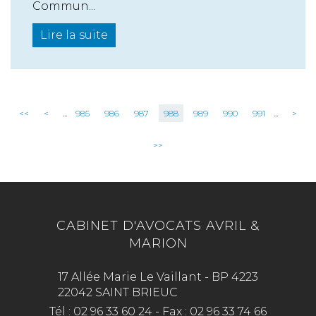
Commun...
Lire la suite
<<
<
...
985
986
987
988
989
990
991
...
>
>>
CABINET D'AVOCATS AVRIL &
MARION
17 Allée Marie Le Vaillant - BP 4223
22042 SAINT BRIEUC
Tél :
02 96 33 60 24
-
Fax :
02 96 33 74 66