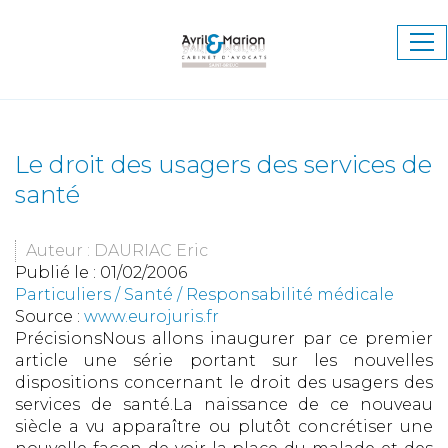
Ouv
le
me
Le droit des usagers des services de
santé
Auteur : DAURIAC Eric
Publié le :
01/02/2006
Particuliers
/
Santé
/
Responsabilité médicale
Source :
www.eurojuris.fr
PrécisionsNous allons inaugurer par ce premier
article une série portant sur les nouvelles
dispositions concernant le droit des usagers des
services de santé.La naissance de ce nouveau
siècle a vu apparaître ou plutôt concrétiser une