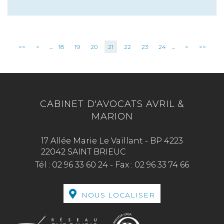
<<
<
...
18
19
20
21
22
23
24
...
>
>>
CABINET D'AVOCATS AVRIL &
MARION
17 Allée Marie Le Vaillant - BP 4223
22042 SAINT BRIEUC
Tél :
02 96 33 60 24
-
Fax :
02 96 33 74 66
NOUS LOCALISER