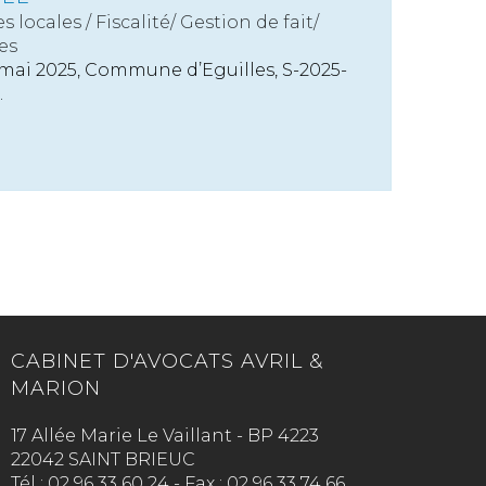
s locales
/
Fiscalité/ Gestion de fait/
es
mai 2025, Commune d’Eguilles, S-2025-
.
CABINET D'AVOCATS AVRIL &
MARION
17 Allée Marie Le Vaillant - BP 4223
22042 SAINT BRIEUC
Tél :
02 96 33 60 24
-
Fax :
02 96 33 74 66