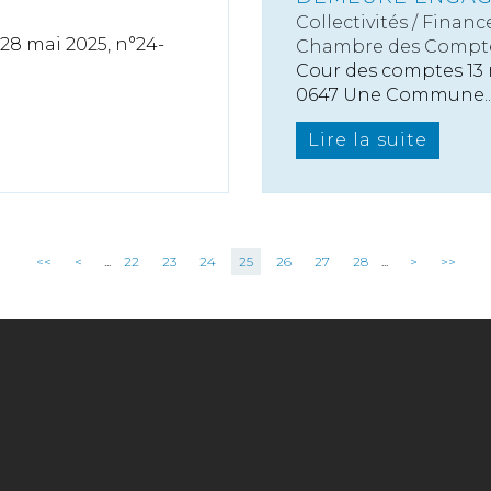
Collectivités
/
Finance
 28 mai 2025, n°24-
Chambre des Compt
Cour des comptes 13 
0647 Une Commune..
Lire la suite
<<
<
...
22
23
24
25
26
27
28
...
>
>>