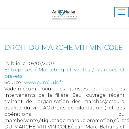
Ouv
le
me
DROIT DU MARCHE VITI-VINICOLE
Publié le :
09/07/2007
Entreprises
/
Marketing et ventes
/
Marques et
brevets
Source :
www.eurojuris.fr
Vade-mecum pour les juristes et tous les
intervenants de la filière. Seul ouvrage récent
traitant de l'organisation des marchés(acteurs,
qualité du vin, AO,droits de plantation...) et des
opérations du
marché(vente,étiquetage,marque,promotion,sûretés
DU MARCHE VITI-VINICOLE/Jean-Marc Bahans et