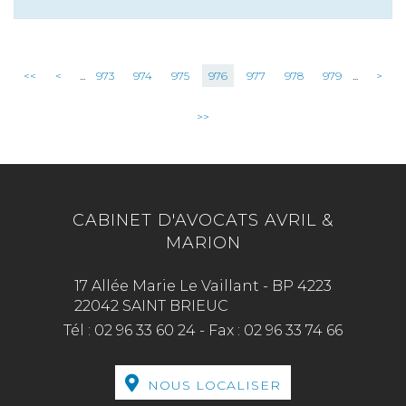
<<
<
...
973
974
975
976
977
978
979
...
>
>>
CABINET D'AVOCATS AVRIL &
MARION
17 Allée Marie Le Vaillant - BP 4223
22042 SAINT BRIEUC
Tél :
02 96 33 60 24
-
Fax :
02 96 33 74 66
NOUS LOCALISER