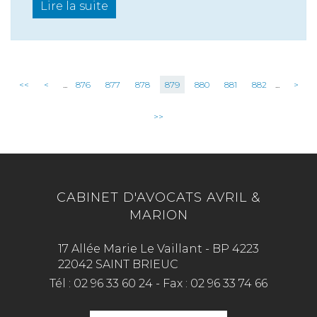
Lire la suite
<<
<
...
876
877
878
879
880
881
882
...
>
>>
CABINET D'AVOCATS AVRIL &
MARION
17 Allée Marie Le Vaillant - BP 4223
22042 SAINT BRIEUC
Tél :
02 96 33 60 24
-
Fax :
02 96 33 74 66