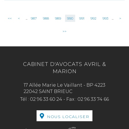
<<
<
...
987
988
989
990
991
992
993
...
>
>>
CABINET D'AVOCATS AVRIL &
MARION
17 Allée Marie Le Vaillant - BP 4223
22042 SAINT BRIEUC
Tél :
02 96 33 60 24
-
Fax :
02 96 33 74 66
NOUS LOCALISER