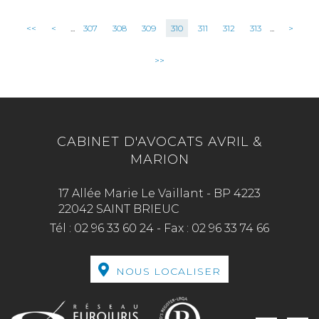
<<
<
...
307
308
309
310
311
312
313
...
>
>>
CABINET D'AVOCATS AVRIL &
MARION
17 Allée Marie Le Vaillant - BP 4223
22042 SAINT BRIEUC
Tél :
02 96 33 60 24
-
Fax :
02 96 33 74 66
NOUS LOCALISER